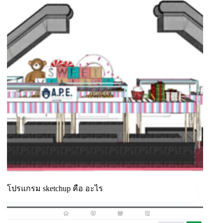
โปรแกรม sketchup คือ อะไร