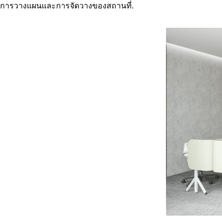
การวางแผนและการจัดวางของสถานที่.