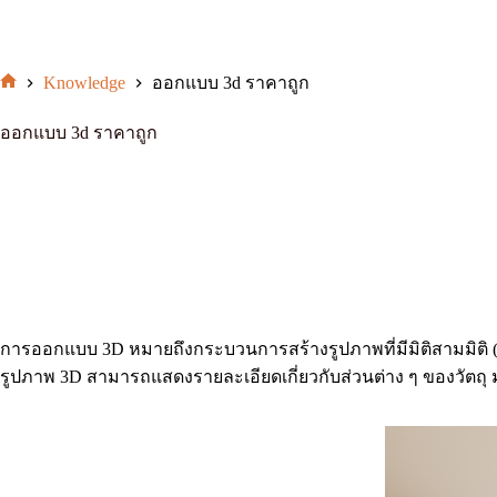
Knowledge
ออกแบบ 3d ราคาถูก
หน้า
แรก
ออกแบบ 3d ราคาถูก
การออกแบบ 3D หมายถึงกระบวนการสร้างรูปภาพที่มีมิติสามมิติ (
รูปภาพ 3D สามารถแสดงรายละเอียดเกี่ยวกับส่วนต่าง ๆ ของวัตถุ