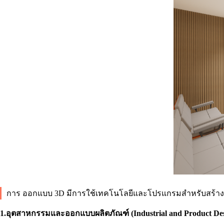
การ ออกแบบ 3D มีการใช้เทคโนโลยีและโปรแกรมสำหรับสร้างร
1.อุตสาหกรรมและออกแบบผลิตภัณฑ์ (Industrial and Product Des