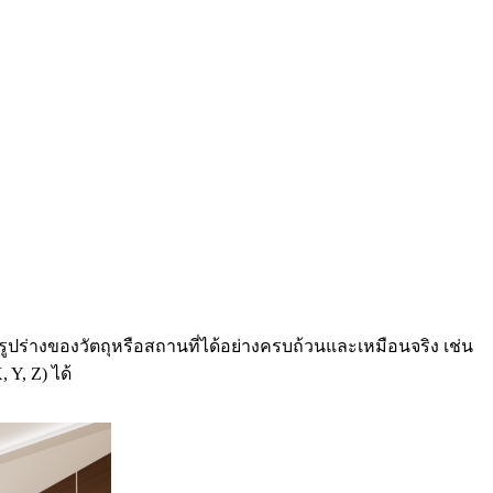
ปร่างของวัตถุหรือสถานที่ได้อย่างครบถ้วนและเหมือนจริง เช่น
Y, Z) ได้