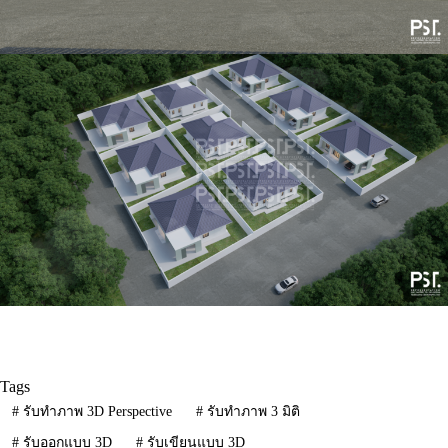
Tags
#
รับทำภาพ 3D Perspective
#
รับทําภาพ 3 มิติ
#
รับออกแบบ 3D
#
รับเขียนแบบ 3D