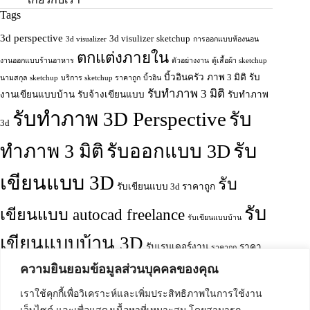
Tags
3d perspective
3d visulizer
sketchup
3d visualizer
การออกแบบห้องนอน
ตกแต่งภายใน
งานออกแบบร้านอาหาร
ตัวอย่างงาน
ตู้เสื้อผ้า sketchup
บิ้วอินครัว
ภาพ 3 มิติ
รับ
นามสกุล sketchup
บริการ sketchup ราคาถูก
บิ้วอิน
รับทำภาพ 3 มิติ
งานเขียนแบบบ้าน
รับจ้างเขียนแบบ
รับทำภาพ
รับทำภาพ 3D Perspective
รับ
3d
รับ
ทําภาพ 3 มิติ
รับออกแบบ 3D
เขียนแบบ 3D
รับ
รับเขียนแบบ 3d ราคาถูก
รับ
เขียนแบบ autocad freelance
รับเขียนแบบบ้าน
เขียนแบบบ้าน 3D
รับเรนเดอร์งาน
ราคา
ราคาถูก
เขียนแบบ 3D
ความยินยอมข้อมูลส่วนบุคคลของคุณ
สเก็ตอัพ
สเก็ตอัพ 3D
ห้องนอน 4x4 เมตร
ออกแบบ 3d
ออกแบบบูธ
เขียนแบบ 3D
เขียน
ออกแบบบ้าน sketchup
ออกแบบห้องน้ำ
เราใช้คุกกี้เพื่อวิเคราะห์และเพิ่มประสิทธิภาพในการใช้งาน