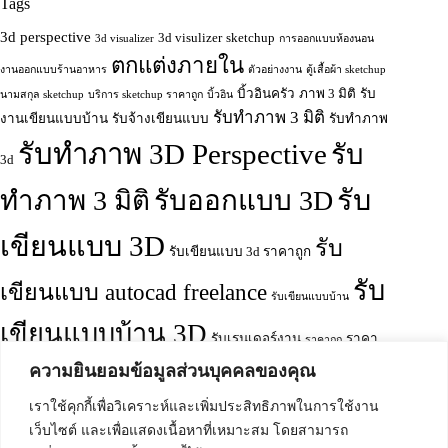
Tags
3d perspective
3d visulizer
sketchup
3d visualizer
การออกแบบห้องนอน
ตกแต่งภายใน
งานออกแบบร้านอาหาร
ตัวอย่างงาน
ตู้เสื้อผ้า sketchup
บิ้วอินครัว
ภาพ 3 มิติ
รับ
นามสกุล sketchup
บริการ sketchup ราคาถูก
บิ้วอิน
รับทำภาพ 3 มิติ
งานเขียนแบบบ้าน
รับจ้างเขียนแบบ
รับทำภาพ
รับทำภาพ 3D Perspective
รับ
3d
รับ
ทําภาพ 3 มิติ
รับออกแบบ 3D
เขียนแบบ 3D
รับ
รับเขียนแบบ 3d ราคาถูก
รับ
เขียนแบบ autocad freelance
รับเขียนแบบบ้าน
เขียนแบบบ้าน 3D
รับเรนเดอร์งาน
ราคา
ราคาถูก
เขียนแบบ 3D
ความยินยอมข้อมูลส่วนบุคคลของคุณ
สเก็ตอัพ
สเก็ตอัพ 3D
ห้องนอน 4x4 เมตร
ออกแบบ 3d
ออกแบบบูธ
เขียนแบบ 3D
เขียน
ออกแบบบ้าน sketchup
ออกแบบห้องน้ำ
เราใช้คุกกี้เพื่อวิเคราะห์และเพิ่มประสิทธิภาพในการใช้งาน
เว็บไซต์ และเพื่อแสดงเนื้อหาที่เหมาะสม โดยสามารถ
เรนเดอร์
แบบ sketchup
เรนเดอร์
เรนเดอร์ enscape