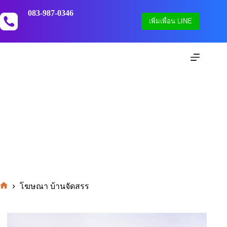
Skip
to
083-987-0346
เพิ่มเพื่อน LINE
content
โฆษณา บ้านจัดสรร
หน้า
แรก