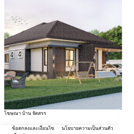
โฆษณา บ้าน จัดสรร
ข้อตกลงและเงื่อนไข
นโยบายความเป็นส่วนตัว