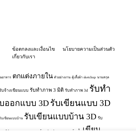
ข้อตกลงและเงื่อนไข
นโยบายความเป็นส่วนตัว
เกี่ยวกับเรา
ตกแต่งภายใน
านอาหาร
ตัวอย่างงาน
ตู้เสื้อผ้า sketchup
นามสกุล
รับทำ
รับทำภาพ 3 มิติ
รับจ้างเขียนแบบ
รับทำภาพ 3d
รับเขียนแบบ 3D
ับออกแบบ 3D
รับเขียนแบบบ้าน 3D
รับ
รับเขียนแบบบ้าน
เขียน
บบ 3d
ออกแบบบูธ
ออกแบบบ้าน sketchup
ออกแบบห้องน้ำ