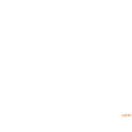
Skip
to
content
บทค