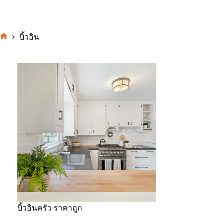
บิ้วอิน
หน้า
แรก
บิ้วอินครัว ราคาถูก